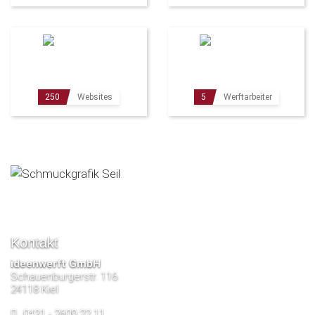
250
Websites
5
Werftarbeiter
Kontakt
ideenwerft GmbH
Schauenburgerstr. 116
24118 Kiel
0431 - 2609 22 11